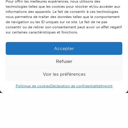
Pour offrir les meilleures expériences, nous utilisons des
technologies telles que les cookies pour stocker et/ou accéder aux
Solutions réalisées par KALICO Enseignes
informations des appareils. Le fait de consentir à ces technologies
nous permettra de traiter des données telles que le comportement
Enseigne drapeau
Lettrage
de navigation ou les ID uniques sur ce site. Le fait de ne pas
consentir ou de retirer son consentement peut avoir un effet négatif
sur certaines caractéristiques et fonctions.
Accepter
Demande de devis
Refuser
Vous avez une question ou un projet ?
Voir les préférences
Vous souhaitez un devis gratuit ?
Nous vous répondrons dans les meilleurs délais.
Politique de cookies
Déclaration de confidentialité
Imprint
Nom, Prénom
E-mail
Téléphone