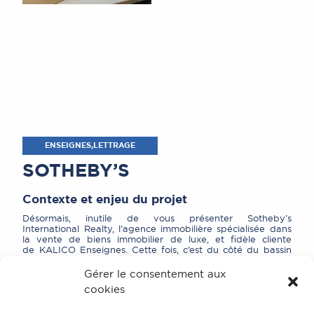
ENSEIGNES,LETTRAGE
SOTHEBY’S
Contexte et enjeu du projet
Désormais, inutile de vous présenter Sotheby’s
International Realty, l’agence immobilière spécialisée dans
la vente de biens immobilier de luxe, et fidèle cliente
de KALICO Enseignes. Cette fois, c’est du côté du bassin
d’Arcachon que nos équipes se sont rendues afin d’installer
les magnifiques supports visuels, préalablement fabriqués
Gérer le consentement aux
dans nos ateliers : lettrage en laiton brossé et enseigne
cookies
drapeau lumineuse en relief.
Une signalétique élégante et pleine de caractère !