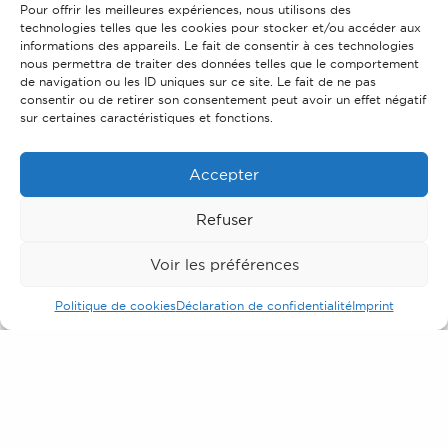
Pour offrir les meilleures expériences, nous utilisons des
technologies telles que les cookies pour stocker et/ou accéder aux
informations des appareils. Le fait de consentir à ces technologies
nous permettra de traiter des données telles que le comportement
de navigation ou les ID uniques sur ce site. Le fait de ne pas
consentir ou de retirer son consentement peut avoir un effet négatif
sur certaines caractéristiques et fonctions.
La force d’un
réseau national de poseurs
Accepter
Refuser
Afin d’optimiser les délais de pose, nous avons au fil
Voir les préférences
des années, créé un réseau de
56 partenaires
qualifiés
, référencés pour la
pose
et la
maintenance
de vos équipements, sur tout le territoire : Paris,
Politique de cookies
Déclaration de confidentialité
Imprint
Marseille, Lyon, Lille, Strasbourg, Bordeaux, Toulouse,
Nice, Rennes, Rouen, Reims, Montpellier, Metz, Caen,
Toulon, Nîmes, Aix-en-Provence et bien d’autres.
Ces équipes ont été choisies selon des compétences
techniques spécifiques : pose d’enseignes,
signalétique, lettrages, façades commerciales,
vitrophanie, totems, stores, drapeaux, bâches grand
format, toiles, palissages, panneaux de signalisation,
PLC, marquage de véhicules…