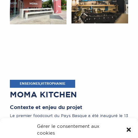
ENSEIGNES,VITROPHANIE
MOMA KITCHEN
Contexte et enjeu du projet
Le premier foodcourt du Pays Basque a été inauguré le 13
juin dernier à Bayonne, en présence du Maire de la Ville,
Jean René Etchegaray, et de nombreux élus de la Ville de
Gérer le consentement aux
Bayonne. Baptisé MOMA KITCHEN Food Court pour «
cookies
Maintenant On Mange Autrement », cet espace de 1000 m²