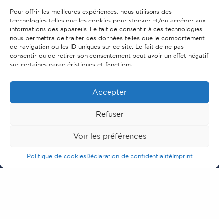
est un véritable lieu de vie et de partage des saveurs, où
pas moins de 6 offres de restauration nous sont proposées,
Pour offrir les meilleures expériences, nous utilisons des
pour notre plus grand plaisir. Toute l’équipe de KALICO
technologies telles que les cookies pour stocker et/ou accéder aux
Enseignes est très fière d’avoir participé à ce magnifique
informations des appareils. Le fait de consentir à ces technologies
projet, symbole de renouveau pour la commune.
nous permettra de traiter des données telles que le comportement
Solutions réalisées par KALICO Enseignes
de navigation ou les ID uniques sur ce site. Le fait de ne pas
consentir ou de retirer son consentement peut avoir un effet négatif
Enseignes extérieures
sur certaines caractéristiques et fonctions.
Lettrages
Accepter
Refuser
Demande de devis
Vous avez une question ou un projet ?
Voir les préférences
Vous souhaitez un devis gratuit ?
Nous vous répondrons dans les meilleurs délais.
Politique de cookies
Déclaration de confidentialité
Imprint
Nom, Prénom
E-mail