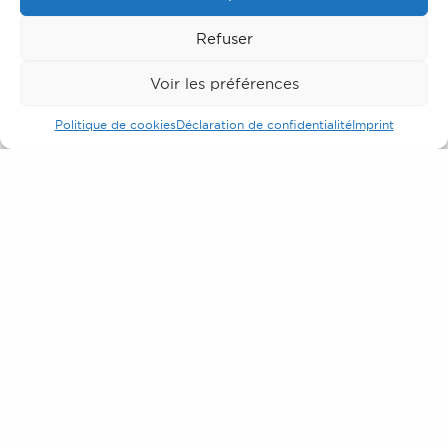
Refuser
Voir les préférences
ENSEIGNES,VÉHICULES
AGUR
Politique de cookies
Déclaration de confidentialité
Imprint
Contexte et enjeu du projet
Depuis de nombreuses années, la société AGUR fait
confiance aux équipes de KALICO Enseignes pour la
conception de différents éléments de communication
visuelle.
Le marquage de sa flotte de véhicules, la pose de
vitrophanie et plus récemment, la fabrication sur-mesure
d’une spectaculaire enseigne lumineuse en aluminium,
mettant en valeur avec beaucoup d’originalité l’entrée des
locaux de l’entreprise.
Solutions réalisées par KALICO Enseignes
Enseignes
Marquage de véhicules
Vitrophanie
Signalétique